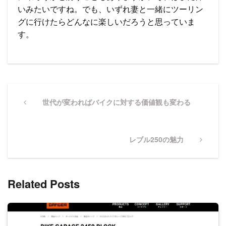
いみたいですね。でも、いずれ妻と一緒にツーリン
グに行けたらどんなに楽しいだろうと思っていま
す。
投
稿
Previous
世代が変わればバイクに対する価値観も変わる
Post
ナ
ビ
Next
レブル250の魅力
ゲ
Post
ー
シ
Related Posts
ョ
ン