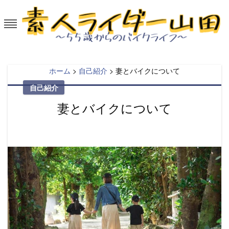
Skip
to
content
素人ライダー山田～55歳からのバイ
50代から大型バイクを楽しむ。
クライフ
ホーム
>
自己紹介
>
妻とバイクについて
自己紹介
妻とバイクについて
Posted
on