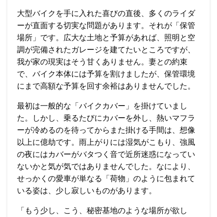
大型バイクを手に入れた喜びの直後、多くのライダ
ーが直面する切実な問題があります。それが「保管
場所」です。広大な土地と予算があれば、照明と空
調が完備されたガレージを建てたいところですが、
我が家の現実はそう甘くありません。妻との約束
で、バイク本体には予算を割けましたが、保管環境
にまで高額な予算を回す余裕はありませんでした。
最初は一般的な「バイクカバー」を掛けていまし
た。しかし、乗るたびにカバーを外し、熱いマフラ
ーが冷めるのを待ってからまた掛ける手間は、想像
以上に億劫です。雨上がりには湿気がこもり、強風
の夜にはカバーがバタつく音で近所迷惑になってい
ないかと気が気ではありませんでした。なにより、
せっかくの愛車が単なる「荷物」のように包まれて
いる姿は、少し寂しいものがあります。
「もう少し、こう、秘密基地のような場所が欲し