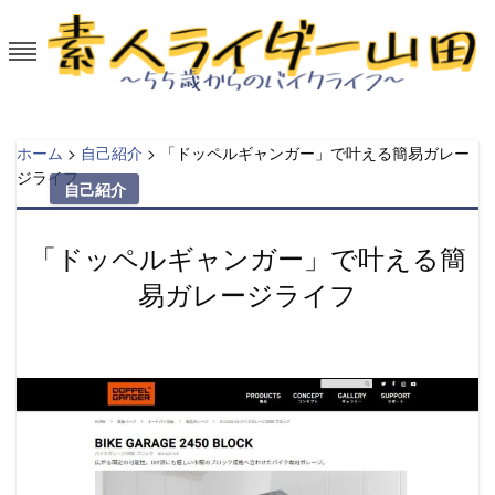
Skip
to
content
素人ライダー山田～55歳からのバイ
50代から大型バイクを楽しむ。
クライフ
ホーム
>
自己紹介
>
「ドッペルギャンガー」で叶える簡易ガレー
ジライフ
自己紹介
「ドッペルギャンガー」で叶える簡
易ガレージライフ
Posted
on