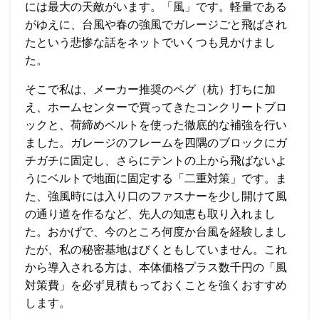
には最大の天敵がいます。「風」です。軽量である
がゆえに、台風や春の強風でガレージごと飛ばされ
たという悲惨な話をネットでいくつも見かけまし
た。
そこで私は、メーカー推奨のペグ（杭）打ちに加
え、ホームセンターで買ってきたコンクリートブロ
ックと、荷締めベルトを使った徹底的な補強を行い
ました。ガレージのフレームを四隅のブロックにガ
チガチに固定し、さらにテントの上から飛ばないよ
うにベルトで地面に固定する「二重対策」です。ま
た、強風時には入り口のファスナーを少し開けて風
の通り道を作るなど、先人の知恵も取り入れまし
た。おかげで、今のところ何度か台風を経験しまし
たが、私の秘密基地はびくともしていません。これ
から導入される方は、本体価格プラス数千円の「風
対策費」を必ず見積もっておくことを強くおすすめ
します。