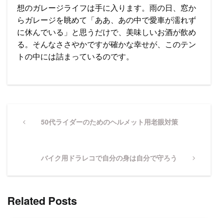
想のガレージライフは手に入ります。雨の日、窓か
らガレージを眺めて「ああ、あの中で愛車が濡れず
に休んでいる」と思うだけで、美味しいお酒が飲め
る。そんなささやかですが確かな幸せが、このテン
トの中には詰まっているのです。
投
稿
Previous
50代ライダーのためのヘルメット用老眼対策
Post
ナ
ビ
Next
バイク用ドラレコで自分の身は自分で守ろう
ゲ
Post
ー
シ
Related Posts
ョ