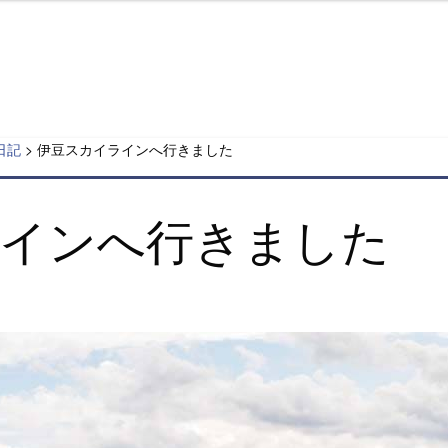
田～55歳からのバイ
日記
>
伊豆スカイラインへ行きました
ラインへ行きました
Posted
on