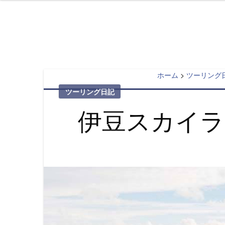
素人ライダー山
50代から大型バイクを楽しむ。
Skip
to
content
ホーム
>
ツーリング
ツーリング日記
伊豆スカイ