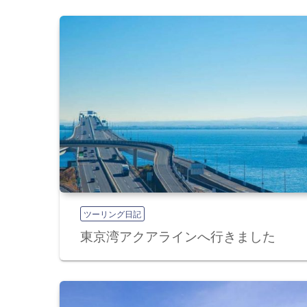
ビ
ゲ
ー
シ
ョ
ツーリング日記
ン
東京湾アクアラインへ行きました