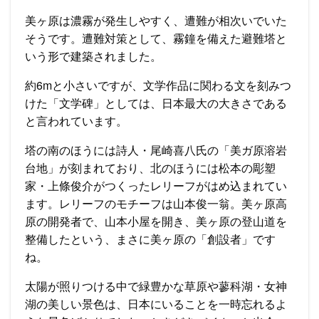
美ヶ原は濃霧が発生しやすく、遭難が相次いでいた
そうです。遭難対策として、霧鐘を備えた避難塔と
いう形で建築されました。
約6mと小さいですが、文学作品に関わる文を刻みつ
けた「文学碑」としては、日本最大の大きさである
と言われています。
塔の南のほうには詩人・尾崎喜八氏の「美ガ原溶岩
台地」が刻まれており、北のほうには松本の彫塑
家・上條俊介がつくったレリーフがはめ込まれてい
ます。レリーフのモチーフは山本俊一翁。美ヶ原高
原の開発者で、山本小屋を開き、美ヶ原の登山道を
整備したという、まさに美ヶ原の「創設者」です
ね。
太陽が照りつける中で緑豊かな草原や蓼科湖・女神
湖の美しい景色は、日本にいることを一時忘れるよ