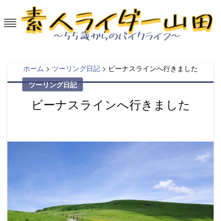
Skip
to
content
素人ライダー山田～55歳からのバイ
50代から大型バイクを楽しむ。
クライフ
ホーム
>
ツーリング日記
>
ビーナスラインへ行きました
ツーリング日記
ビーナスラインへ行きました
Posted
on