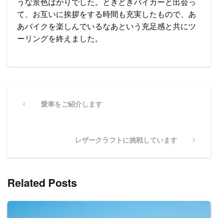
うな景色ばかりでした。ときどきバイカーと出会っ
て、お互いに挨拶をする時間も充実したもので、あ
あバイクを楽しんでいるなあという充足感と共にツ
ーリングを終えました。
投
稿
Previous
愛車をご紹介します
Post
ナ
ビ
Next
レザークラフトに挑戦しています
ゲ
Post
ー
シ
Related Posts
ョ
ン