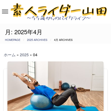
Skip
to
content
素人ライダー山田～55歳からのバイ
50代から大型バイクを楽しむ。
月:
2025年4月
クライフ
HOMEPAGE
2025 ARCHIVES
4月 ARCHIVES
ホーム
»
2025
»
04