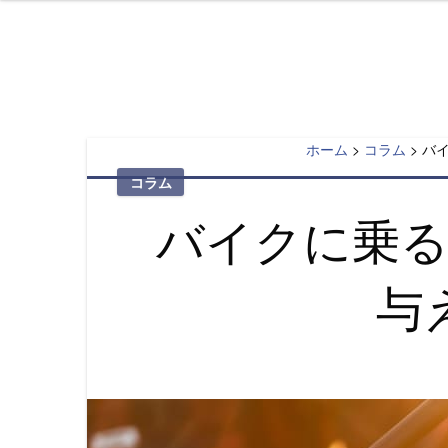
素人ライダー山
50代から大型バイクを楽しむ。
Skip
to
content
ホーム
>
コラム
>
バ
コラム
バイクに乗
与