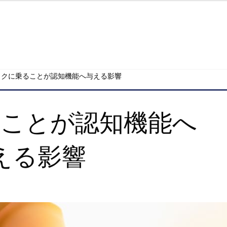
田～55歳からのバイ
イクに乗ることが認知機能へ与える影響
ることが認知機能へ
える影響
Posted
on