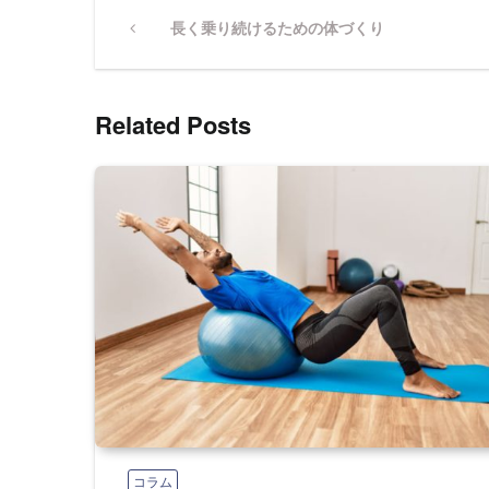
投
Previous
長く乗り続けるための体づくり
Post
稿
Related Posts
ナ
ビ
ゲ
ー
シ
ョ
コラム