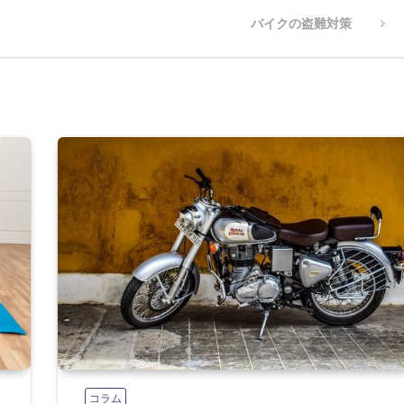
Next
バイクの盗難対策
Post
コラム