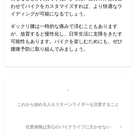
わせてバイクをカスタマイズすれば、より快適なラ
イディングが可能になるでしょう。
ギックリ腰は一時的な痛みで済むこともあります
が、放置すると慢性化し、日常生活に支障をきたす
可能性もあります。バイクを楽しむためにも、ぜひ
腰痛予防に取り組んでみましょう。
投
稿
Previous
Post
ナ
これから始める人もリターンライダーも注意すること
ビ
ゲ
ー
Next
任意保険は安心のバイクライフに欠かせない
シ
Post