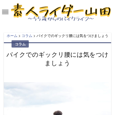
Skip
to
content
素人ライダー山田～55歳からのバイ
50代から大型バイクを楽しむ。
クライフ
ホーム
>
コラム
>
バイクでのギックリ腰には気をつけましょう
コラム
バイクでのギックリ腰には気をつけ
ましょう
Posted
on