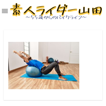
Skip
to
content
素人ライダー山田～55歳からのバイ
50代から大型バイクを楽しむ。
クライフ