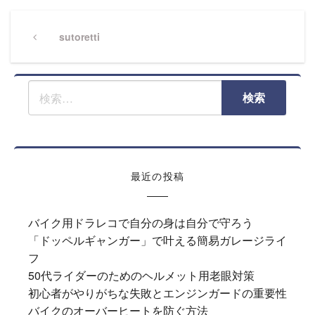
投
稿
Previous
sutoretti
Post
ナ
ビ
ゲ
ー
シ
ョ
ン
最近の投稿
バイク用ドラレコで自分の身は自分で守ろう
「ドッペルギャンガー」で叶える簡易ガレージライ
フ
50代ライダーのためのヘルメット用老眼対策
初心者がやりがちな失敗とエンジンガードの重要性
バイクのオーバーヒートを防ぐ方法