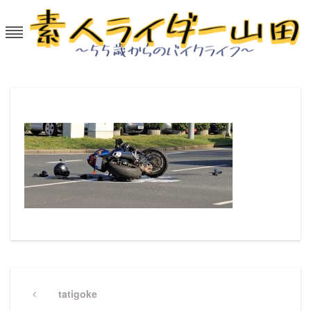
Skip
to
content
素人ライダー山田～55歳からのバイ
50代から大型バイクを楽しむ。
クライフ
投
稿
Previous
tatigoke
Post